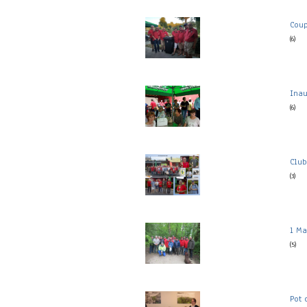
Coup
(6)
Inau
(6)
Clu
(3)
1 Ma
(5)
Pot 