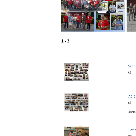
1 - 3
Scop
(1)
AG 2
(1)
Assem
Pot 