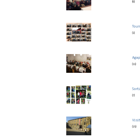
(6)
Tour
(1)
Agap
(11)
Sort
(7)
Visi
(15)