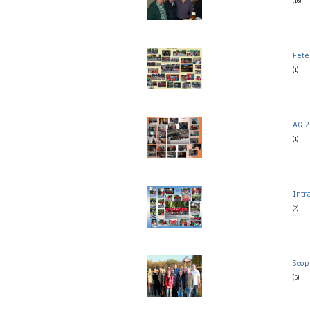
(16)
Fete
(1)
AG 2
(1)
Intr
(2)
Scop
(5)