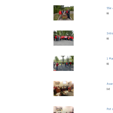
55e 
(6)
Intr
(6)
1 Ma
(6)
Ass
(12)
Pot 